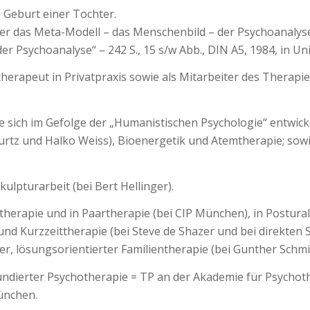
6 Geburt einer Tochter.
r das Meta-Modell – das Menschenbild – der Psychoanalyse
r Psychoanalyse“ – 242 S., 15 s/w Abb., DIN A5, 1984, in Uni
otherapeut in Privatpraxis sowie als Mitarbeiter des The
e sich im Gefolge der „Humanistischen Psychologie“ entwicke
urtz und Halko Weiss), Bioenergetik und Atemtherapie; so
lpturarbeit (bei Bert Hellinger).
erapie und in Paartherapie (bei CIP München), in Posturale
nd Kurzzeittherapie (bei Steve de Shazer und bei direkten S
her, lösungsorientierter Familientherapie (bei Gunther Schmi
undierter Psychotherapie = TP an der Akademie für Psychot
ünchen.