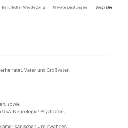
Beruflicher Werdegang
Private Leistungen
Biografie
verheiratet, Vater und Großvater.
en, sowie
 USA: Neurologie/ Psychiatrie,
telamerikanischen Ureinwohner.